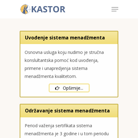
Uvođenje sistema menadžmenta
Hit enter to search or ESC to close
Osnovna usluga koju nudimo je stručna
konslultantska pomoć kod uvođenja,
primene i unapredjenja sistema
menadžmenta kvalitetom.
Opširnije...
Održavanje sistema menadžmenta
Period važenja sertifikata sistema
menadžmenta je 3 godine i u tom periodu