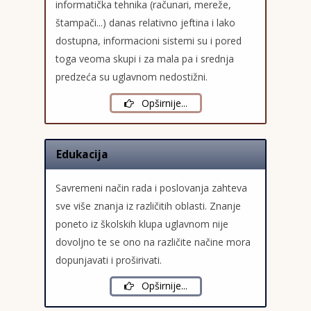
informatička tehnika (računari, mereže,
Dokumenta
Uvođenje sistema
štampači...) danas relativno jeftina i lako
menadžmenta
dostupna, informacioni sistemi su i pored
Kontakt
toga veoma skupi i za mala pa i srednja
ISO 9001:2015
predzeća su uglavnom nedostižni.
ISO 14001:2015
Opširnije...
ISO 18001:2008
ISO 22000:2005
Edukacija
ISO 27001:2013
Savremeni način rada i poslovanja zahteva
ISO 45001:2018
sve više znanja iz različitih oblasti. Znanje
ISO 50001:2018
poneto iz školskih klupa uglavnom nije
dovoljno te se ono na različite načine mora
HACCP
dopunjavati i proširivati.
IFS
Opširnije...
Održavanje sistema