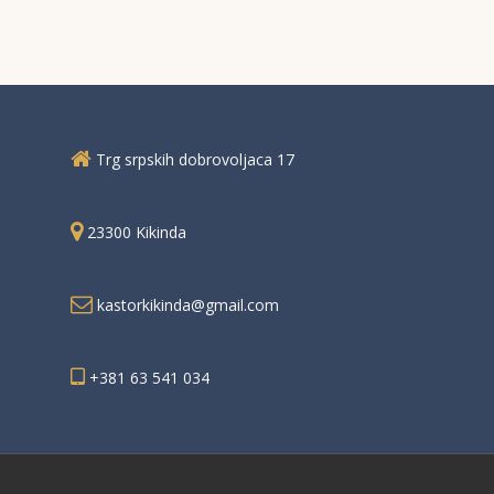
menadžmenta
Menadžment informac
sistem
Edukacija
Trg srpskih dobrovoljaca 17
23300 Kikinda
kastorkikinda@gmail.com
+381 63 541 034