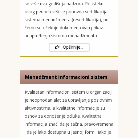
se vrše dva godišnja nadzora. Po isteku
ovog perioda vrši se ponovna sertifikacija
sistema menadžmenta (resertifikacija), pri
čemu se očekuje dokumentovan prikaz
unapređenja sistema menadžmenta.
Opširnije...
Menadžment informacioni sistem
Kvalitetan informacioni sistem u organizaciji
je neophodan alat za upravljanje poslovnim
aktivnostima, a kvalitetne informacije su
osnov za donošenje odluka. Kvalitetna
Naslovna
informacija znači da je tačna, pravovremena
i da je lako dostupna u jasnoj formi. Iako je
Usluge