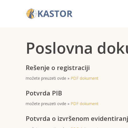
Poslovna dok
Hit enter to search or ESC to close
Rešenje o registraciji
možete preuzeti ovde »
PDF dokument
Potvrda PIB
možete preuzeti ovde »
PDF dokument
Potvrda o izvršenom evidentiran